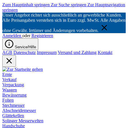
Zum Hauptinhalt springen
Zur Suche springen
Zur Hauptnavigation
springen
Unser Angebot richtet sich ausschließlich an gewerbliche Kunden.
Alle Preisangaben verstehen sich in Euro zzgl. MwSt. Alle Angaben
ohne Gewähr. Irrtümer und Änderungen vorbehalten.
Anmelden
oder
Registrieren
Service/Hilfe
AGB
Datenschutz
Impressum
Versand und Zahlung
Kontakt
Ernte
Verkauf
Verpackung
Waagen
Bewässerung
Folien
Stechmesser
Abschneidemesser
Glättekellen
Solinger Messerwelten
Handschuhe