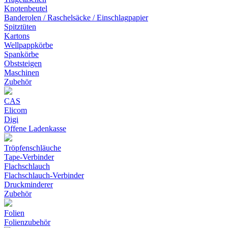
Knotenbeutel
Banderolen / Raschelsäcke / Einschlagpapier
Spitztüten
Kartons
Wellpappkörbe
Spankörbe
Obststeigen
Maschinen
Zubehör
CAS
Elicom
Digi
Offene Ladenkasse
Tröpfenschläuche
Tape-Verbinder
Flachschlauch
Flachschlauch-Verbinder
Druckminderer
Zubehör
Folien
Folienzubehör