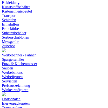
Bekleidung
Kunststoffbehälter
Kisteneinlegebeutel
Transport
Schleifen
Erntehilfen
Erntekörbe
Substratbehälter
Sortierschablonen
Messgeräte
Zubehör
Werbebanner / Fahnen
Spargelschäler
Putz- & Küchenmesser
Saucen
Werbeballons
Werbefiguren
Servietten
Preisauszeichnung
Winkearmfiguren
Obstschalen
Eierverpackungen
Tragetaschen