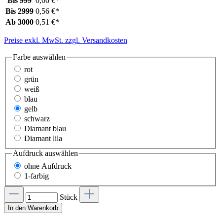
Bis
999
0,66 €*
Bis
2999
0,56 €*
Ab
3000
0,51 €*
Preise exkl. MwSt. zzgl. Versandkosten
Farbe
auswählen
rot
grün
weiß
blau
gelb
schwarz
Diamant blau
Diamant lila
Aufdruck
auswählen
ohne Aufdruck
1-farbig
Stück
In den Warenkorb