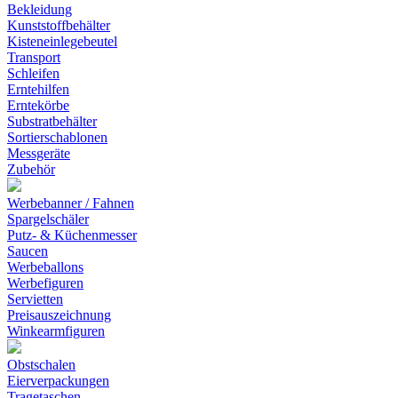
Bekleidung
Kunststoffbehälter
Kisteneinlegebeutel
Transport
Schleifen
Erntehilfen
Erntekörbe
Substratbehälter
Sortierschablonen
Messgeräte
Zubehör
Werbebanner / Fahnen
Spargelschäler
Putz- & Küchenmesser
Saucen
Werbeballons
Werbefiguren
Servietten
Preisauszeichnung
Winkearmfiguren
Obstschalen
Eierverpackungen
Tragetaschen