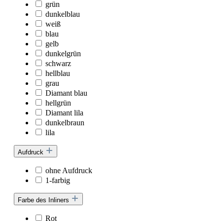
grün
dunkelblau
weiß
blau
gelb
dunkelgrün
schwarz
hellblau
grau
Diamant blau
hellgrün
Diamant lila
dunkelbraun
lila
Aufdruck
ohne Aufdruck
1-farbig
Farbe des Inliners
Rot