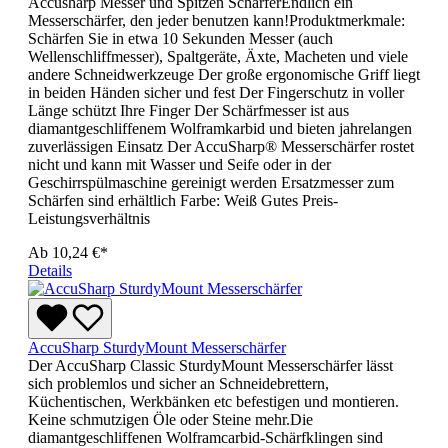
Accusharp Messer und Spitzen SchärferEndlich ein
Messerschärfer, den jeder benutzen kann!Produktmerkmale:
Schärfen Sie in etwa 10 Sekunden Messer (auch
Wellenschliffmesser), Spaltgeräte, Äxte, Macheten und viele
andere Schneidwerkzeuge Der große ergonomische Griff liegt
in beiden Händen sicher und fest Der Fingerschutz in voller
Länge schützt Ihre Finger Der Schärfmesser ist aus
diamantgeschliffenem Wolframkarbid und bieten jahrelangen
zuverlässigen Einsatz Der AccuSharp® Messerschärfer rostet
nicht und kann mit Wasser und Seife oder in der
Geschirrspülmaschine gereinigt werden Ersatzmesser zum
Schärfen sind erhältlich Farbe: Weiß Gutes Preis-
Leistungsverhältnis
Ab
10,24 €*
Details
AccuSharp SturdyMount Messerschärfer
Der AccuSharp Classic SturdyMount Messerschärfer lässt
sich problemlos und sicher an Schneidebrettern,
Küchentischen, Werkbänken etc befestigen und montieren.
Keine schmutzigen Öle oder Steine mehr.Die
diamantgeschliffenen Wolframcarbid-Schärfklingen sind