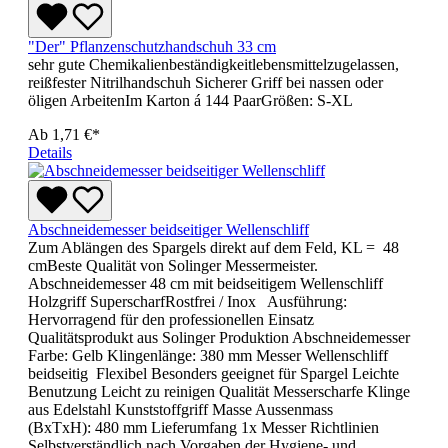
"Der" Pflanzenschutzhandschuh 33 cm
sehr gute Chemikalienbeständigkeitlebensmittelzugelassen,
reißfester Nitrilhandschuh Sicherer Griff bei nassen oder
öligen ArbeitenIm Karton á 144 PaarGrößen: S-XL
Ab
1,71 €*
Details
Abschneidemesser beidseitiger Wellenschliff
Zum Ablängen des Spargels direkt auf dem Feld, KL = 48
cmBeste Qualität von Solinger Messermeister.
Abschneidemesser 48 cm mit beidseitigem Wellenschliff
Holzgriff SuperscharfRostfrei / Inox Ausführung:
Hervorragend für den professionellen Einsatz
Qualitätsprodukt aus Solinger Produktion Abschneidemesser
Farbe: Gelb Klingenlänge: 380 mm Messer Wellenschliff
beidseitig Flexibel Besonders geeignet für Spargel Leichte
Benutzung Leicht zu reinigen Qualität Messerscharfe Klinge
aus Edelstahl Kunststoffgriff Masse Aussenmass
(BxTxH): 480 mm Lieferumfang 1x Messer Richtlinien
Selbstverständlich nach Vorgaben der Hygiene- und