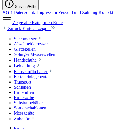
Service/Hilfe
AGB
Datenschutz
Impressum
Versand und Zahlung
Kontakt
Zeige alle Kategorien
Ernte
Zurück
Ernte anzeigen
Stechmesser
Abschneidemesser
Glättekellen
Solinger Messerwelten
Handschuhe
Bekleidung
Kunststoffbehälter
Kisteneinlegebeutel
Transport
Schleifen
Erntehilfen
Erntekörbe
Substratbehälter
Sortierschablonen
Messgeräte
Zubehör
Ernte