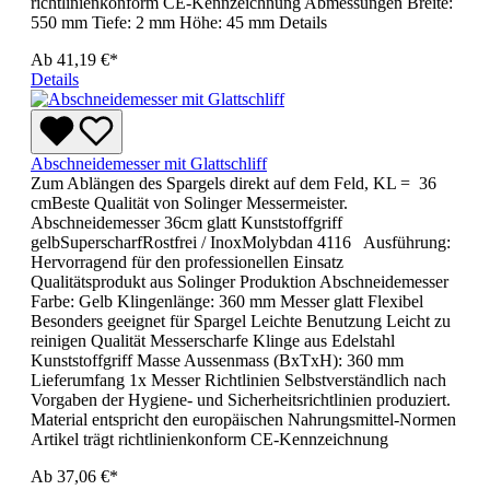
richtlinienkonform CE-Kennzeichnung Abmessungen Breite:
550 mm Tiefe: 2 mm Höhe: 45 mm Details
Ab
41,19 €*
Details
Abschneidemesser mit Glattschliff
Zum Ablängen des Spargels direkt auf dem Feld, KL = 36
cmBeste Qualität von Solinger Messermeister.
Abschneidemesser 36cm glatt Kunststoffgriff
gelbSuperscharfRostfrei / InoxMolybdan 4116 Ausführung:
Hervorragend für den professionellen Einsatz
Qualitätsprodukt aus Solinger Produktion Abschneidemesser
Farbe: Gelb Klingenlänge: 360 mm Messer glatt Flexibel
Besonders geeignet für Spargel Leichte Benutzung Leicht zu
reinigen Qualität Messerscharfe Klinge aus Edelstahl
Kunststoffgriff Masse Aussenmass (BxTxH): 360 mm
Lieferumfang 1x Messer Richtlinien Selbstverständlich nach
Vorgaben der Hygiene- und Sicherheitsrichtlinien produziert.
Material entspricht den europäischen Nahrungsmittel-Normen
Artikel trägt richtlinienkonform CE-Kennzeichnung
Ab
37,06 €*