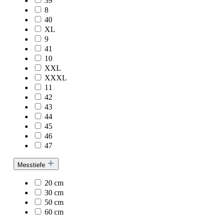
39
8
40
XL
9
41
10
XXL
XXXL
11
42
43
44
45
46
47
Messtiefe
20 cm
30 cm
50 cm
60 cm