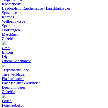
Knotenbeutel
Banderolen / Raschelsäcke / Einschlagpapier
Spitztüten
Kartons
Wellpappkörbe
Spankörbe
Obststeigen
Maschinen
Zubehör
CAS
Elicom
Digi
Offene Ladenkasse
Tröpfenschläuche
Tape-Verbinder
Flachschlauch
Flachschlauch-Verbinder
Druckminderer
Zubehör
Folien
Folienzubehör