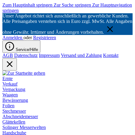
Zum Hauptinhalt springen
Zur Suche springen
Zur Hauptnavigation
springen
Unser Angebot richtet sich ausschließlich an gewerbliche Kunden.
Alle Preisangaben verstehen sich in Euro zzgl. MwSt. Alle Angaben
ohne Gewähr. Irrtümer und Änderungen vorbehalten.
Anmelden
oder
Registrieren
Service/Hilfe
AGB
Datenschutz
Impressum
Versand und Zahlung
Kontakt
Ernte
Verkauf
Verpackung
Waagen
Bewässerung
Folien
Stechmesser
Abschneidemesser
Glättekellen
Solinger Messerwelten
Handschuhe