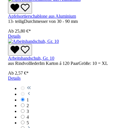
Apfelsortierschablone aus Aluminium
13- teiligDurchmesser von 30 - 90 mm
Ab
25,80 €*
Details
Arbeitshandschuh, Gr. 10
aus RindvolllederIm Karton á 120 PaarGröße: 10 = XL
Ab
2,57 €*
Details
1
2
3
4
5