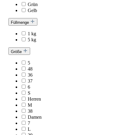
Grün
Gelb
Füllmenge
1 kg
5 kg
Größe
5
48
36
37
6
S
Herren
M
38
Damen
7
L