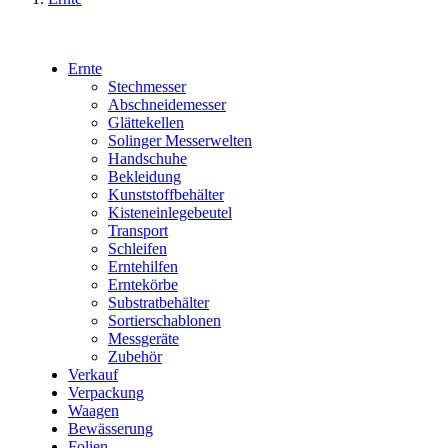
Ernte
Stechmesser
Abschneidemesser
Glättekellen
Solinger Messerwelten
Handschuhe
Bekleidung
Kunststoffbehälter
Kisteneinlegebeutel
Transport
Schleifen
Erntehilfen
Erntekörbe
Substratbehälter
Sortierschablonen
Messgeräte
Zubehör
Verkauf
Verpackung
Waagen
Bewässerung
Folien