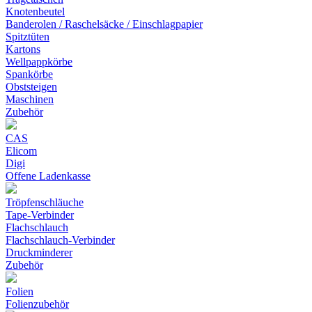
Knotenbeutel
Banderolen / Raschelsäcke / Einschlagpapier
Spitztüten
Kartons
Wellpappkörbe
Spankörbe
Obststeigen
Maschinen
Zubehör
CAS
Elicom
Digi
Offene Ladenkasse
Tröpfenschläuche
Tape-Verbinder
Flachschlauch
Flachschlauch-Verbinder
Druckminderer
Zubehör
Folien
Folienzubehör