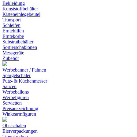
Bekleidung
Kunststoffbehälter
Kisteneinlegebeutel
Transport
Schleifen
Erntehilfen
Erntekörbe
Substratbehälter
Sortierschablonen
Messgeräte
Zubehör
Werbebanner / Fahnen
Spargelschäler
Putz- & Küchenmesser
Saucen
Werbeballons
Werbefiguren
Servietten
Preisauszeichnung
Winkearmfiguren
Obstschalen
Eierverpackungen
Tragetaschen