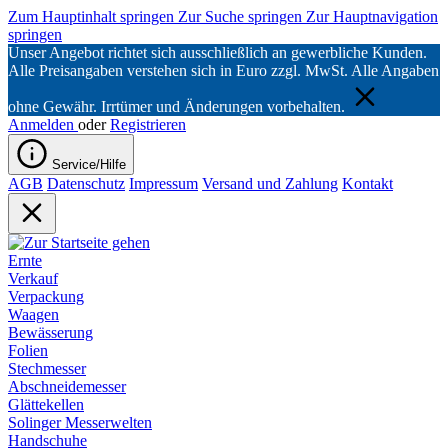
Zum Hauptinhalt springen
Zur Suche springen
Zur Hauptnavigation
springen
Unser Angebot richtet sich ausschließlich an gewerbliche Kunden.
Alle Preisangaben verstehen sich in Euro zzgl. MwSt. Alle Angaben
ohne Gewähr. Irrtümer und Änderungen vorbehalten.
Anmelden
oder
Registrieren
Service/Hilfe
AGB
Datenschutz
Impressum
Versand und Zahlung
Kontakt
Ernte
Verkauf
Verpackung
Waagen
Bewässerung
Folien
Stechmesser
Abschneidemesser
Glättekellen
Solinger Messerwelten
Handschuhe