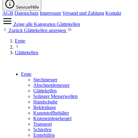
Service/Hilfe
AGB
Datenschutz
Impressum
Versand und Zahlung
Kontakt
Zeige alle Kategorien
Glättekellen
Zurück
Glättekellen anzeigen
Ernte
Glättekellen
Ernte
Stechmesser
Abschneidemesser
Glättekellen
Solinger Messerwelten
Handschuhe
Bekleidung
Kunststoffbehälter
Kisteneinlegebeutel
Transport
Schleifen
Erntehilfen