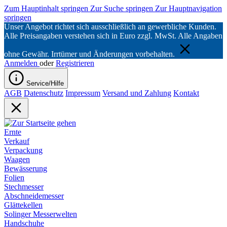
Zum Hauptinhalt springen
Zur Suche springen
Zur Hauptnavigation
springen
Unser Angebot richtet sich ausschließlich an gewerbliche Kunden.
Alle Preisangaben verstehen sich in Euro zzgl. MwSt. Alle Angaben
ohne Gewähr. Irrtümer und Änderungen vorbehalten.
Anmelden
oder
Registrieren
Service/Hilfe
AGB
Datenschutz
Impressum
Versand und Zahlung
Kontakt
Ernte
Verkauf
Verpackung
Waagen
Bewässerung
Folien
Stechmesser
Abschneidemesser
Glättekellen
Solinger Messerwelten
Handschuhe