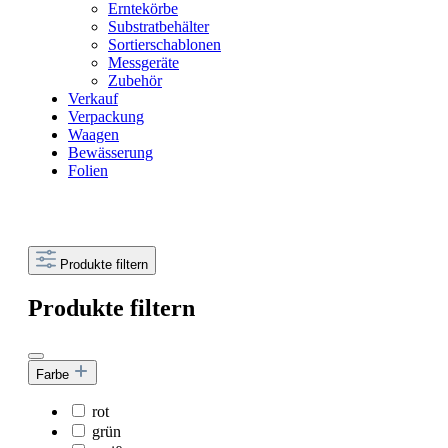
Erntekörbe
Substratbehälter
Sortierschablonen
Messgeräte
Zubehör
Verkauf
Verpackung
Waagen
Bewässerung
Folien
Produkte filtern
Produkte filtern
Farbe
rot
grün