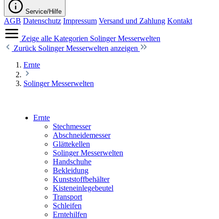
Service/Hilfe
AGB
Datenschutz
Impressum
Versand und Zahlung
Kontakt
Zeige alle Kategorien
Solinger Messerwelten
Zurück
Solinger Messerwelten anzeigen
Ernte
Solinger Messerwelten
Ernte
Stechmesser
Abschneidemesser
Glättekellen
Solinger Messerwelten
Handschuhe
Bekleidung
Kunststoffbehälter
Kisteneinlegebeutel
Transport
Schleifen
Erntehilfen