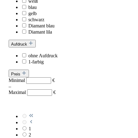
weiß
blau
gelb
schwarz
Diamant blau
Diamant lila
Aufdruck
ohne Aufdruck
1-farbig
Preis
Minimal
€
–
Maximal
€
1
2