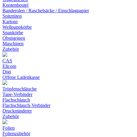
Knotenbeutel
Banderolen / Raschelsäcke / Einschlagpapier
Spitztüten
Kartons
Wellpappkörbe
Spankörbe
Obststeigen
Maschinen
Zubehör
CAS
Elicom
Digi
Offene Ladenkasse
Tröpfenschläuche
Tape-Verbinder
Flachschlauch
Flachschlauch-Verbinder
Druckminderer
Zubehör
Folien
Folienzubehör