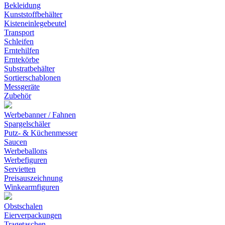
Bekleidung
Kunststoffbehälter
Kisteneinlegebeutel
Transport
Schleifen
Erntehilfen
Erntekörbe
Substratbehälter
Sortierschablonen
Messgeräte
Zubehör
Werbebanner / Fahnen
Spargelschäler
Putz- & Küchenmesser
Saucen
Werbeballons
Werbefiguren
Servietten
Preisauszeichnung
Winkearmfiguren
Obstschalen
Eierverpackungen
Tragetaschen