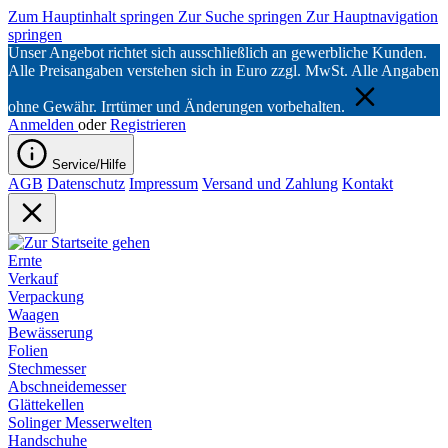
Zum Hauptinhalt springen
Zur Suche springen
Zur Hauptnavigation
springen
Unser Angebot richtet sich ausschließlich an gewerbliche Kunden.
Alle Preisangaben verstehen sich in Euro zzgl. MwSt. Alle Angaben
ohne Gewähr. Irrtümer und Änderungen vorbehalten.
Anmelden
oder
Registrieren
Service/Hilfe
AGB
Datenschutz
Impressum
Versand und Zahlung
Kontakt
Ernte
Verkauf
Verpackung
Waagen
Bewässerung
Folien
Stechmesser
Abschneidemesser
Glättekellen
Solinger Messerwelten
Handschuhe