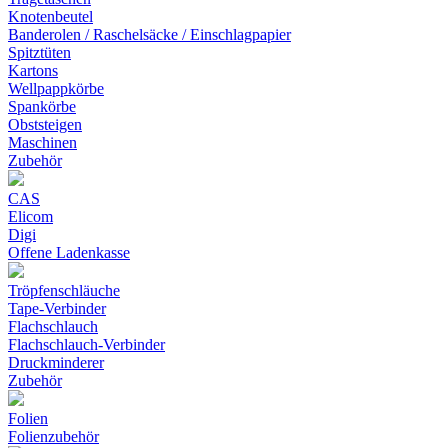
Knotenbeutel
Banderolen / Raschelsäcke / Einschlagpapier
Spitztüten
Kartons
Wellpappkörbe
Spankörbe
Obststeigen
Maschinen
Zubehör
CAS
Elicom
Digi
Offene Ladenkasse
Tröpfenschläuche
Tape-Verbinder
Flachschlauch
Flachschlauch-Verbinder
Druckminderer
Zubehör
Folien
Folienzubehör