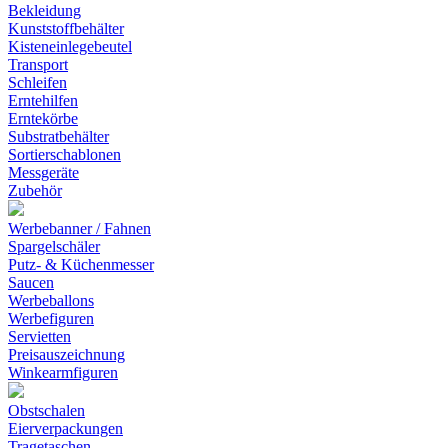
Bekleidung
Kunststoffbehälter
Kisteneinlegebeutel
Transport
Schleifen
Erntehilfen
Erntekörbe
Substratbehälter
Sortierschablonen
Messgeräte
Zubehör
Werbebanner / Fahnen
Spargelschäler
Putz- & Küchenmesser
Saucen
Werbeballons
Werbefiguren
Servietten
Preisauszeichnung
Winkearmfiguren
Obstschalen
Eierverpackungen
Tragetaschen