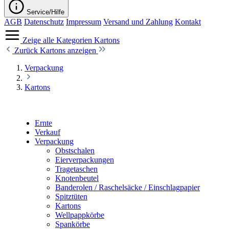
Service/Hilfe
AGB
Datenschutz
Impressum
Versand und Zahlung
Kontakt
Zeige alle Kategorien
Kartons
Zurück
Kartons anzeigen
Verpackung
Kartons
Ernte
Verkauf
Verpackung
Obstschalen
Eierverpackungen
Tragetaschen
Knotenbeutel
Banderolen / Raschelsäcke / Einschlagpapier
Spitztüten
Kartons
Wellpappkörbe
Spankörbe