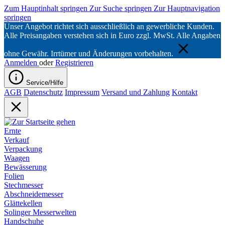
Zum Hauptinhalt springen
Zur Suche springen
Zur Hauptnavigation
springen
Unser Angebot richtet sich ausschließlich an gewerbliche Kunden.
Alle Preisangaben verstehen sich in Euro zzgl. MwSt. Alle Angaben
ohne Gewähr. Irrtümer und Änderungen vorbehalten.
Anmelden
oder
Registrieren
Service/Hilfe
AGB
Datenschutz
Impressum
Versand und Zahlung
Kontakt
Ernte
Verkauf
Verpackung
Waagen
Bewässerung
Folien
Stechmesser
Abschneidemesser
Glättekellen
Solinger Messerwelten
Handschuhe