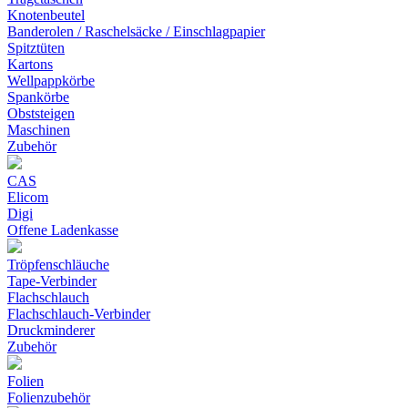
Knotenbeutel
Banderolen / Raschelsäcke / Einschlagpapier
Spitztüten
Kartons
Wellpappkörbe
Spankörbe
Obststeigen
Maschinen
Zubehör
CAS
Elicom
Digi
Offene Ladenkasse
Tröpfenschläuche
Tape-Verbinder
Flachschlauch
Flachschlauch-Verbinder
Druckminderer
Zubehör
Folien
Folienzubehör