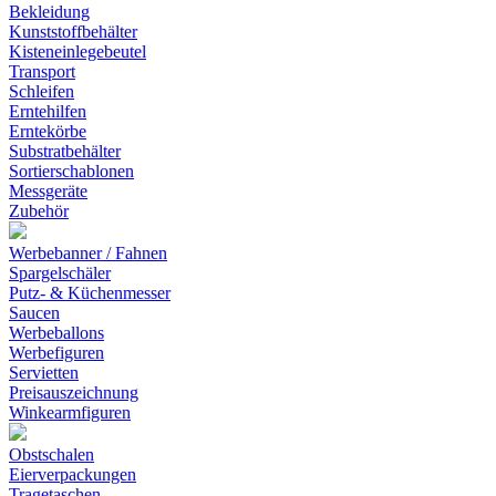
Bekleidung
Kunststoffbehälter
Kisteneinlegebeutel
Transport
Schleifen
Erntehilfen
Erntekörbe
Substratbehälter
Sortierschablonen
Messgeräte
Zubehör
Werbebanner / Fahnen
Spargelschäler
Putz- & Küchenmesser
Saucen
Werbeballons
Werbefiguren
Servietten
Preisauszeichnung
Winkearmfiguren
Obstschalen
Eierverpackungen
Tragetaschen