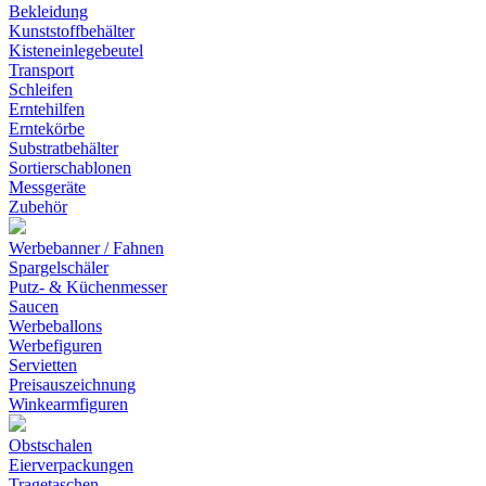
Bekleidung
Kunststoffbehälter
Kisteneinlegebeutel
Transport
Schleifen
Erntehilfen
Erntekörbe
Substratbehälter
Sortierschablonen
Messgeräte
Zubehör
Werbebanner / Fahnen
Spargelschäler
Putz- & Küchenmesser
Saucen
Werbeballons
Werbefiguren
Servietten
Preisauszeichnung
Winkearmfiguren
Obstschalen
Eierverpackungen
Tragetaschen