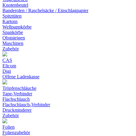
Knotenbeutel
Banderolen / Raschelsäcke / Einschlagpapier
Spitztüten
Kartons
Wellpappkörbe
Spankörbe
Obststeigen
Maschinen
Zubehör
CAS
Elicom
Digi
Offene Ladenkasse
Tröpfenschläuche
Tape-Verbinder
Flachschlauch
Flachschlauch-Verbinder
Druckminderer
Zubehör
Folien
Folienzubehör