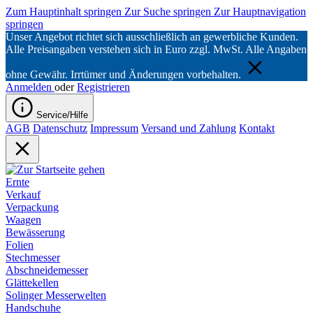
Zum Hauptinhalt springen
Zur Suche springen
Zur Hauptnavigation
springen
Unser Angebot richtet sich ausschließlich an gewerbliche Kunden.
Alle Preisangaben verstehen sich in Euro zzgl. MwSt. Alle Angaben
ohne Gewähr. Irrtümer und Änderungen vorbehalten.
Anmelden
oder
Registrieren
Service/Hilfe
AGB
Datenschutz
Impressum
Versand und Zahlung
Kontakt
Ernte
Verkauf
Verpackung
Waagen
Bewässerung
Folien
Stechmesser
Abschneidemesser
Glättekellen
Solinger Messerwelten
Handschuhe