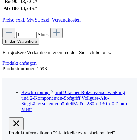
Bis
99
13,72 €*
Ab
100
13,24 €*
Preise exkl. MwSt. zzgl. Versandkosten
Stück
In den Warenkorb
Für größere Verkaufseinheiten melden Sie sich bei uns.
Produkt anfragen
Produktnummer:
1593
Beschreibung
mit 9-facher Bolzenverschweißung
und 2-Komponenten-Softgriff Vollguss-Alu-
StegLängsseiten gebördeltMaße: 280 x 130 x 0,7 mm
Mehr
Produktinformationen "Glättekelle extra stark rostfrei"