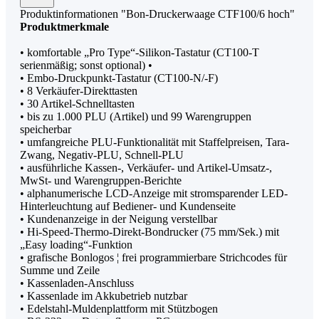
Produktinformationen "Bon-Druckerwaage CTF100/6 hoch"
Produktmerkmale
• komfortable „Pro Type“-Silikon-Tastatur (CT100-T
serienmäßig; sonst optional) •
• Embo-Druckpunkt-Tastatur (CT100-N/-F)
• 8 Verkäufer-Direkttasten
• 30 Artikel-Schnelltasten
• bis zu 1.000 PLU (Artikel) und 99 Warengruppen
speicherbar
• umfangreiche PLU-Funktionalität mit Staffelpreisen, Tara-
Zwang, Negativ-PLU, Schnell-PLU
• ausführliche Kassen-, Verkäufer- und Artikel-Umsatz-,
MwSt- und Warengruppen-Berichte
• alphanumerische LCD-Anzeige mit stromsparender LED-
Hinterleuchtung auf Bediener- und Kundenseite
• Kundenanzeige in der Neigung verstellbar
• Hi-Speed-Thermo-Direkt-Bondrucker (75 mm/Sek.) mit
„Easy loading“-Funktion
• grafische Bonlogos ¦ frei programmierbare Strichcodes für
Summe und Zeile
• Kassenladen-Anschluss
• Kassenlade im Akkubetrieb nutzbar
• Edelstahl-Muldenplattform mit Stützbogen