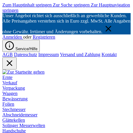
Zum Hauptinhalt springen
Zur Suche springen
Zur Hauptnavigation
springen
Unser Angebot richtet sich ausschließlich an gewerbliche Kunden.
Alle Preisangaben verstehen sich in Euro zzgl. MwSt. Alle Angaben
ohne Gewähr. Irrtümer und Änderungen vorbehalten.
Anmelden
oder
Registrieren
Service/Hilfe
AGB
Datenschutz
Impressum
Versand und Zahlung
Kontakt
Ernte
Verkauf
Verpackung
Waagen
Bewässerung
Folien
Stechmesser
Abschneidemesser
Glättekellen
Solinger Messerwelten
Handschuhe