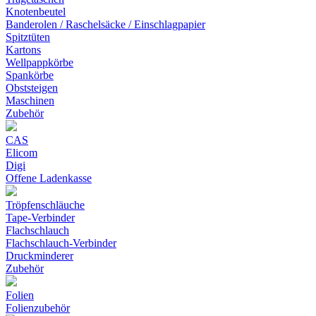
Knotenbeutel
Banderolen / Raschelsäcke / Einschlagpapier
Spitztüten
Kartons
Wellpappkörbe
Spankörbe
Obststeigen
Maschinen
Zubehör
CAS
Elicom
Digi
Offene Ladenkasse
Tröpfenschläuche
Tape-Verbinder
Flachschlauch
Flachschlauch-Verbinder
Druckminderer
Zubehör
Folien
Folienzubehör