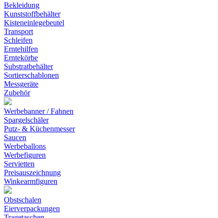
Bekleidung
Kunststoffbehälter
Kisteneinlegebeutel
Transport
Schleifen
Erntehilfen
Erntekörbe
Substratbehälter
Sortierschablonen
Messgeräte
Zubehör
Werbebanner / Fahnen
Spargelschäler
Putz- & Küchenmesser
Saucen
Werbeballons
Werbefiguren
Servietten
Preisauszeichnung
Winkearmfiguren
Obstschalen
Eierverpackungen
Tragetaschen