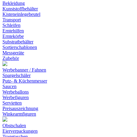
Bekleidung
Kunststoffbehälter
Kisteneinlegebeutel
Transport
Schleifen
Erntehilfen
Erntekörbe
Substratbehälter
Sortierschablonen
Messgeräte
Zubehör
Werbebanner / Fahnen
Spargelschäler
Putz- & Küchenmesser
Saucen
Werbeballons
Werbefiguren
Servietten
Preisauszeichnung
Winkearmfiguren
Obstschalen
Eierverpackungen
Tragetaschen