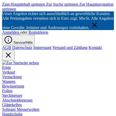
Zum Hauptinhalt springen
Zur Suche springen
Zur Hauptnavigation
springen
Unser Angebot richtet sich ausschließlich an gewerbliche Kunden.
Alle Preisangaben verstehen sich in Euro zzgl. MwSt. Alle Angaben
ohne Gewähr. Irrtümer und Änderungen vorbehalten.
Anmelden
oder
Registrieren
Service/Hilfe
AGB
Datenschutz
Impressum
Versand und Zahlung
Kontakt
Ernte
Verkauf
Verpackung
Waagen
Bewässerung
Folien
Stechmesser
Abschneidemesser
Glättekellen
Solinger Messerwelten
Handschuhe