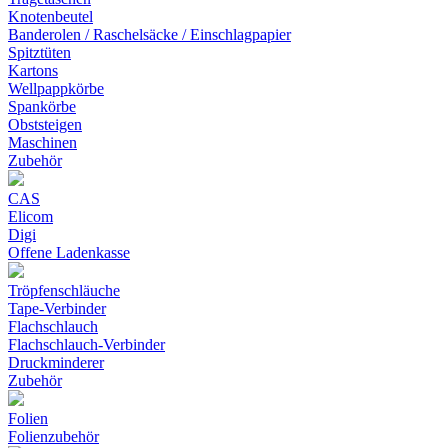
Knotenbeutel
Banderolen / Raschelsäcke / Einschlagpapier
Spitztüten
Kartons
Wellpappkörbe
Spankörbe
Obststeigen
Maschinen
Zubehör
CAS
Elicom
Digi
Offene Ladenkasse
Tröpfenschläuche
Tape-Verbinder
Flachschlauch
Flachschlauch-Verbinder
Druckminderer
Zubehör
Folien
Folienzubehör