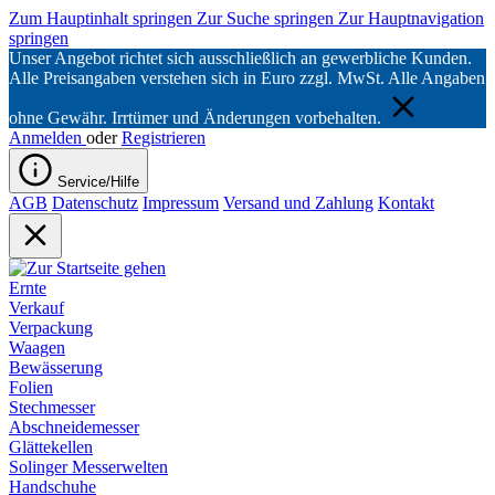
Zum Hauptinhalt springen
Zur Suche springen
Zur Hauptnavigation
springen
Unser Angebot richtet sich ausschließlich an gewerbliche Kunden.
Alle Preisangaben verstehen sich in Euro zzgl. MwSt. Alle Angaben
ohne Gewähr. Irrtümer und Änderungen vorbehalten.
Anmelden
oder
Registrieren
Service/Hilfe
AGB
Datenschutz
Impressum
Versand und Zahlung
Kontakt
Ernte
Verkauf
Verpackung
Waagen
Bewässerung
Folien
Stechmesser
Abschneidemesser
Glättekellen
Solinger Messerwelten
Handschuhe