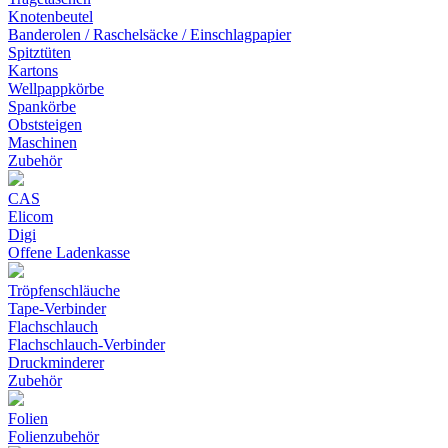
Knotenbeutel
Banderolen / Raschelsäcke / Einschlagpapier
Spitztüten
Kartons
Wellpappkörbe
Spankörbe
Obststeigen
Maschinen
Zubehör
CAS
Elicom
Digi
Offene Ladenkasse
Tröpfenschläuche
Tape-Verbinder
Flachschlauch
Flachschlauch-Verbinder
Druckminderer
Zubehör
Folien
Folienzubehör