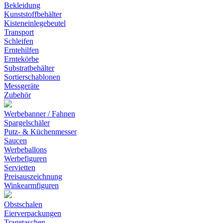
Bekleidung
Kunststoffbehälter
Kisteneinlegebeutel
Transport
Schleifen
Erntehilfen
Erntekörbe
Substratbehälter
Sortierschablonen
Messgeräte
Zubehör
Werbebanner / Fahnen
Spargelschäler
Putz- & Küchenmesser
Saucen
Werbeballons
Werbefiguren
Servietten
Preisauszeichnung
Winkearmfiguren
Obstschalen
Eierverpackungen
Tragetaschen