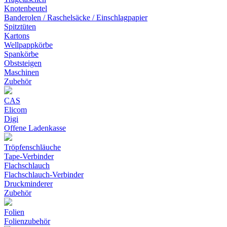
Knotenbeutel
Banderolen / Raschelsäcke / Einschlagpapier
Spitztüten
Kartons
Wellpappkörbe
Spankörbe
Obststeigen
Maschinen
Zubehör
CAS
Elicom
Digi
Offene Ladenkasse
Tröpfenschläuche
Tape-Verbinder
Flachschlauch
Flachschlauch-Verbinder
Druckminderer
Zubehör
Folien
Folienzubehör