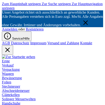
Zum Hauptinhalt springen
Zur Suche springen
Zur Hauptnavigation
springen
Unser Angebot richtet sich ausschließlich an gewerbliche Kunden.
Alle Preisangaben verstehen sich in Euro zzgl. MwSt. Alle Angaben
ohne Gewähr. Irrtümer und Änderungen vorbehalten.
Anmelden
oder
Registrieren
Service/Hilfe
AGB
Datenschutz
Impressum
Versand und Zahlung
Kontakt
Ernte
Verkauf
Verpackung
Waagen
Bewässerung
Folien
Stechmesser
Abschneidemesser
Glättekellen
Solinger Messerwelten
Handschuhe