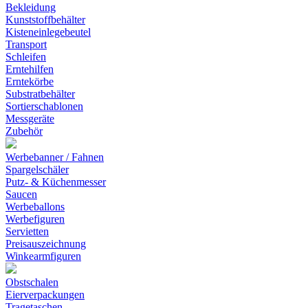
Bekleidung
Kunststoffbehälter
Kisteneinlegebeutel
Transport
Schleifen
Erntehilfen
Erntekörbe
Substratbehälter
Sortierschablonen
Messgeräte
Zubehör
Werbebanner / Fahnen
Spargelschäler
Putz- & Küchenmesser
Saucen
Werbeballons
Werbefiguren
Servietten
Preisauszeichnung
Winkearmfiguren
Obstschalen
Eierverpackungen
Tragetaschen