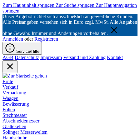
Zum Hauptinhalt springen
Zur Suche springen
Zur Hauptnavigation
springen
Unser Angebot richtet sich ausschließlich an gewerbliche Kunden.
Alle Preisangaben verstehen sich in Euro zzgl. MwSt. Alle Angaben
ohne Gewähr. Irrtümer und Änderungen vorbehalten.
Anmelden
oder
Registrieren
Service/Hilfe
AGB
Datenschutz
Impressum
Versand und Zahlung
Kontakt
Ernte
Verkauf
Verpackung
Waagen
Bewässerung
Folien
Stechmesser
Abschneidemesser
Glättekellen
Solinger Messerwelten
Handschuhe