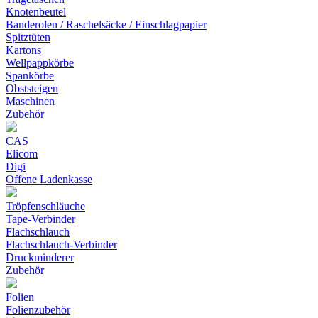
Knotenbeutel
Banderolen / Raschelsäcke / Einschlagpapier
Spitztüten
Kartons
Wellpappkörbe
Spankörbe
Obststeigen
Maschinen
Zubehör
CAS
Elicom
Digi
Offene Ladenkasse
Tröpfenschläuche
Tape-Verbinder
Flachschlauch
Flachschlauch-Verbinder
Druckminderer
Zubehör
Folien
Folienzubehör