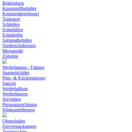
Bekleidung
Kunststoffbehälter
Kisteneinlegebeutel
Transport
Schleifen
Erntehilfen
Erntekörbe
Substratbehälter
Sortierschablonen
Messgeräte
Zubehör
Werbebanner / Fahnen
Spargelschäler
Putz- & Küchenmesser
Saucen
Werbeballons
Werbefiguren
Servietten
Preisauszeichnung
Winkearmfiguren
Obstschalen
Eierverpackungen
Tragetaschen