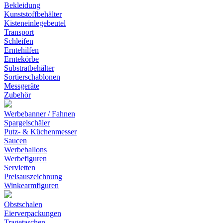
Bekleidung
Kunststoffbehälter
Kisteneinlegebeutel
Transport
Schleifen
Erntehilfen
Erntekörbe
Substratbehälter
Sortierschablonen
Messgeräte
Zubehör
Werbebanner / Fahnen
Spargelschäler
Putz- & Küchenmesser
Saucen
Werbeballons
Werbefiguren
Servietten
Preisauszeichnung
Winkearmfiguren
Obstschalen
Eierverpackungen
Tragetaschen