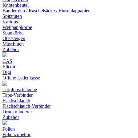
Knotenbeutel
Banderolen / Raschelsäcke / Einschlagpapier
Spitztüten
Kartons
Wellpappkörbe
Spankörbe
Obststeigen
Maschinen
Zubehör
CAS
Elicom
Digi
Offene Ladenkasse
Tröpfenschläuche
Tape-Verbinder
Flachschlauch
Flachschlauch-Verbinder
Druckminderer
Zubehör
Folien
Folienzubehör