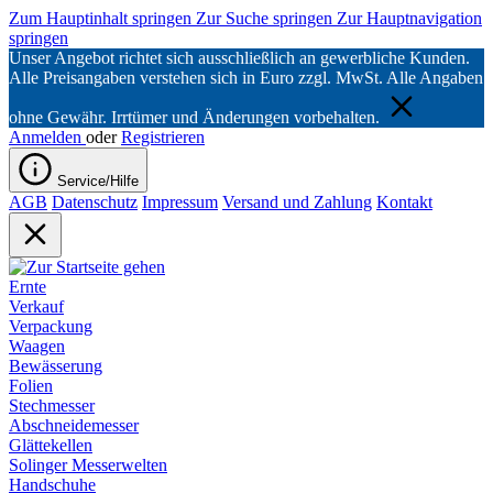
Zum Hauptinhalt springen
Zur Suche springen
Zur Hauptnavigation
springen
Unser Angebot richtet sich ausschließlich an gewerbliche Kunden.
Alle Preisangaben verstehen sich in Euro zzgl. MwSt. Alle Angaben
ohne Gewähr. Irrtümer und Änderungen vorbehalten.
Anmelden
oder
Registrieren
Service/Hilfe
AGB
Datenschutz
Impressum
Versand und Zahlung
Kontakt
Ernte
Verkauf
Verpackung
Waagen
Bewässerung
Folien
Stechmesser
Abschneidemesser
Glättekellen
Solinger Messerwelten
Handschuhe