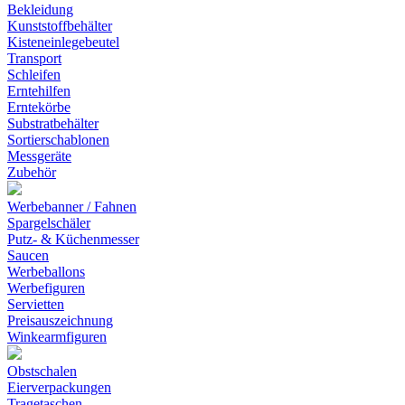
Bekleidung
Kunststoffbehälter
Kisteneinlegebeutel
Transport
Schleifen
Erntehilfen
Erntekörbe
Substratbehälter
Sortierschablonen
Messgeräte
Zubehör
Werbebanner / Fahnen
Spargelschäler
Putz- & Küchenmesser
Saucen
Werbeballons
Werbefiguren
Servietten
Preisauszeichnung
Winkearmfiguren
Obstschalen
Eierverpackungen
Tragetaschen