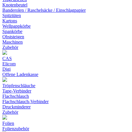
Knotenbeutel
Banderolen / Raschelsäcke / Einschlagpapier
Spitztüten
Kartons
Wellpappkörbe
Spankörbe
Obststeigen
Maschinen
Zubehör
CAS
Elicom
Digi
Offene Ladenkasse
Tröpfenschläuche
Tape-Verbinder
Flachschlauch
Flachschlauch-Verbinder
Druckminderer
Zubehör
Folien
Folienzubehör