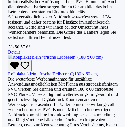
in fotorealistischer Auflösung auf das PVC Banner auf. Auch
die intensiven Farben sorgen für ein Gesamtbild, das beim
Betrachter einen starken Eindruck hinterlässt.
Selbstverständlich ist der Aufdruck wasserfest sowie UV-
resistent und daher bestens für Einsätze im Außenbereich
geeignet. Gerne sind wir Ihnen bei der Umsetzung Ihres
Wunschbanners behilflich. Die Größe des Banners legen Sie
selbst nach Ihren Bedürfnissen fest.
Ab
50,57 €*
Details
Rollplakat klein "frische Erdbeeren"(180 x 60 cm)
Die wetterfeste Werbemaßnahme für unzählige
Anwendungsmöglichkeiten:Mit Planen aus strapazierfähigem
PVC werben Sie drinnen und draußen.180 x 60 cmrobuste
PVC-PlaneUV-beständig und wetterfestringsum gesäumt und
geösthochwertiger Digitaldruck Kaum ein anderer
Werbeträger repräsentiert Ihr Unternehmen so wirkungsvoll
wie ein bedrucktes PVC Banner. Mit einem hochwertigen
Aufdruck kommt Ihre Produktwerbung bestens zur Geltung
und fängt sämtliche Blicke ein. Doch auch im privaten
Bereich, etwa zur Kennzeichnung Ihres Vereinsheims, bieten