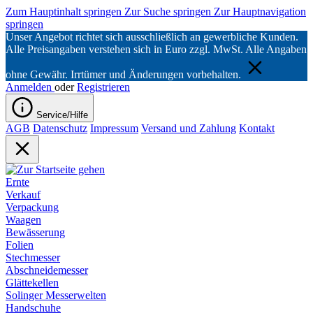
Zum Hauptinhalt springen
Zur Suche springen
Zur Hauptnavigation
springen
Unser Angebot richtet sich ausschließlich an gewerbliche Kunden.
Alle Preisangaben verstehen sich in Euro zzgl. MwSt. Alle Angaben
ohne Gewähr. Irrtümer und Änderungen vorbehalten.
Anmelden
oder
Registrieren
Service/Hilfe
AGB
Datenschutz
Impressum
Versand und Zahlung
Kontakt
Ernte
Verkauf
Verpackung
Waagen
Bewässerung
Folien
Stechmesser
Abschneidemesser
Glättekellen
Solinger Messerwelten
Handschuhe