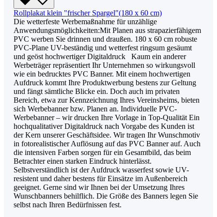
Rollplakat klein "frischer Spargel"(180 x 60 cm)
Die wetterfeste Werbemaßnahme für unzählige
Anwendungsmöglichkeiten:Mit Planen aus strapazierfähigem
PVC werben Sie drinnen und draußen. 180 x 60 cm robuste
PVC-Plane UV-beständig und wetterfest ringsum gesäumt
und geöst hochwertiger Digitaldruck Kaum ein anderer
Werbeträger repräsentiert Ihr Unternehmen so wirkungsvoll
wie ein bedrucktes PVC Banner. Mit einem hochwertigen
Aufdruck kommt Ihre Produktwerbung bestens zur Geltung
und fängt sämtliche Blicke ein. Doch auch im privaten
Bereich, etwa zur Kennzeichnung Ihres Vereinsheims, bieten
sich Werbebanner bzw. Planen an. Individuelle PVC-
Werbebanner – wir drucken Ihre Vorlage in Top-Qualität Ein
hochqualitativer Digitaldruck nach Vorgabe des Kunden ist
der Kern unserer Geschäftsidee. Wir tragen Ihr Wunschmotiv
in fotorealistischer Auflösung auf das PVC Banner auf. Auch
die intensiven Farben sorgen für ein Gesamtbild, das beim
Betrachter einen starken Eindruck hinterlässt.
Selbstverständlich ist der Aufdruck wasserfest sowie UV-
resistent und daher bestens für Einsätze im Außenbereich
geeignet. Gerne sind wir Ihnen bei der Umsetzung Ihres
Wunschbanners behilflich. Die Größe des Banners legen Sie
selbst nach Ihren Bedürfnissen fest.