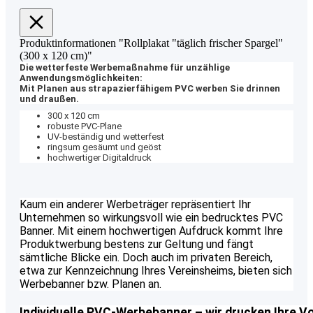
Produktinformationen "Rollplakat "täglich frischer Spargel"
(300 x 120 cm)"
Die wetterfeste Werbemaßnahme für unzählige
Anwendungsmöglichkeiten:
Mit Planen aus strapazierfähigem PVC werben Sie drinnen
und draußen.
300 x 120 cm
robuste PVC-Plane
UV-beständig und wetterfest
ringsum gesäumt und geöst
hochwertiger Digitaldruck
Kaum ein anderer Werbeträger repräsentiert Ihr
Unternehmen so wirkungsvoll wie ein bedrucktes PVC
Banner. Mit einem hochwertigen Aufdruck kommt Ihre
Produktwerbung bestens zur Geltung und fängt
sämtliche Blicke ein. Doch auch im privaten Bereich,
etwa zur Kennzeichnung Ihres Vereinsheims, bieten sich
Werbebanner bzw. Planen an.
Individuelle PVC-Werbebanner – wir drucken Ihre Vo