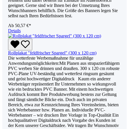
resistent und daher bestens für Einsätze im Außenbereich
geeignet. Gerne sind wir Ihnen bei der Umsetzung Ihres
Wunschbanners behilflich. Die Größe des Banners legen Sie
selbst nach Ihren Bedürfnissen fest.
Ab
50,57 €*
Details
Rollplakat "feldfrischer Spargel" (300 x 120 cm)
Die wetterfeste Werbemaßnahme für unzählige
Anwendungsmöglichkeiten:Mit Planen aus strapazierfähigem
PVC werben Sie drinnen und draußen. 300 x 120 cm robuste
PVC-Plane UV-beständig und wetterfest ringsum gesäumt
und geöst hochwertiger Digitaldruck Kaum ein anderer
Werbeträger repräsentiert Ihr Unternehmen so wirkungsvoll
wie ein bedrucktes PVC Banner. Mit einem hochwertigen
Aufdruck kommt Ihre Produktwerbung bestens zur Geltung
und fängt sämtliche Blicke ein. Doch auch im privaten
Bereich, etwa zur Kennzeichnung Ihres Vereinsheims, bieten
sich Werbebanner bzw. Planen an. Individuelle PVC-
Werbebanner – wir drucken Ihre Vorlage in Top-Qualität Ein
hochqualitativer Digitaldruck nach Vorgabe des Kunden ist
der Kern unserer Geschäftsidee. Wir tragen Ihr Wunschmotiv