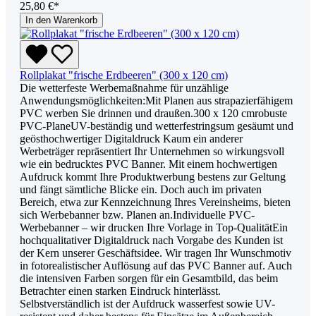
25,80 €*
In den Warenkorb
Rollplakat "frische Erdbeeren" (300 x 120 cm)
Die wetterfeste Werbemaßnahme für unzählige
Anwendungsmöglichkeiten:Mit Planen aus strapazierfähigem
PVC werben Sie drinnen und draußen.300 x 120 cmrobuste
PVC-PlaneUV-beständig und wetterfestringsum gesäumt und
geösthochwertiger Digitaldruck Kaum ein anderer
Werbeträger repräsentiert Ihr Unternehmen so wirkungsvoll
wie ein bedrucktes PVC Banner. Mit einem hochwertigen
Aufdruck kommt Ihre Produktwerbung bestens zur Geltung
und fängt sämtliche Blicke ein. Doch auch im privaten
Bereich, etwa zur Kennzeichnung Ihres Vereinsheims, bieten
sich Werbebanner bzw. Planen an.Individuelle PVC-
Werbebanner – wir drucken Ihre Vorlage in Top-QualitätEin
hochqualitativer Digitaldruck nach Vorgabe des Kunden ist
der Kern unserer Geschäftsidee. Wir tragen Ihr Wunschmotiv
in fotorealistischer Auflösung auf das PVC Banner auf. Auch
die intensiven Farben sorgen für ein Gesamtbild, das beim
Betrachter einen starken Eindruck hinterlässt.
Selbstverständlich ist der Aufdruck wasserfest sowie UV-