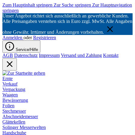
Zum Hauptinhalt springen
Zur Suche springen
Zur Hauptnavigation
springen
Unser Angebot richtet sich ausschließlich an gewerbliche Kunden.
Alle Preisangaben verstehen sich in Euro zzgl. MwSt. Alle Angaben
ohne Gewähr. Irrtümer und Änderungen vorbehalten.
Anmelden
oder
Registrieren
Service/Hilfe
AGB
Datenschutz
Impressum
Versand und Zahlung
Kontakt
Ernte
Verkauf
Verpackung
Waagen
Bewässerung
Folien
Stechmesser
Abschneidemesser
Glättekellen
Solinger Messerwelten
Handschuhe