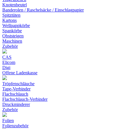
Knotenbeutel
Banderolen / Raschelsäcke / Einschlagpapier
Spitztüten
Kartons
Wellpappkörbe
Spankörbe
Obststeigen
Maschinen
Zubehör
CAS
Elicom
Digi
Offene Ladenkasse
Tröpfenschläuche
Tape-Verbinder
Flachschlauch
Flachschlauch-Verbinder
Druckminderer
Zubehör
Folien
Folienzubehör