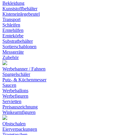
Bekleidung
Kunststoffbehälter
Kisteneinlegebeutel
Transport
Schleifen
Erntehilfen
Erntekörbe
Substratbehälter
Sortierschablonen
Messgeräte
Zubehör
Werbebanner / Fahnen
Spargelschäler
Putz- & Küchenmesser
Saucen
Werbeballons
Werbefiguren
Servietten
Preisauszeichnung
Winkearmfiguren
Obstschalen
Eierverpackungen
Tragetaschen