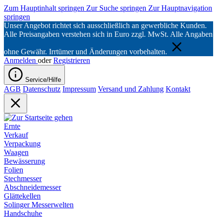
Zum Hauptinhalt springen
Zur Suche springen
Zur Hauptnavigation
springen
Unser Angebot richtet sich ausschließlich an gewerbliche Kunden.
Alle Preisangaben verstehen sich in Euro zzgl. MwSt. Alle Angaben
ohne Gewähr. Irrtümer und Änderungen vorbehalten.
Anmelden
oder
Registrieren
Service/Hilfe
AGB
Datenschutz
Impressum
Versand und Zahlung
Kontakt
Ernte
Verkauf
Verpackung
Waagen
Bewässerung
Folien
Stechmesser
Abschneidemesser
Glättekellen
Solinger Messerwelten
Handschuhe