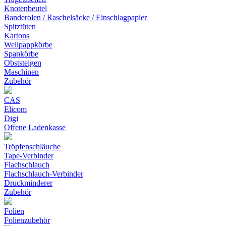
Knotenbeutel
Banderolen / Raschelsäcke / Einschlagpapier
Spitztüten
Kartons
Wellpappkörbe
Spankörbe
Obststeigen
Maschinen
Zubehör
CAS
Elicom
Digi
Offene Ladenkasse
Tröpfenschläuche
Tape-Verbinder
Flachschlauch
Flachschlauch-Verbinder
Druckminderer
Zubehör
Folien
Folienzubehör