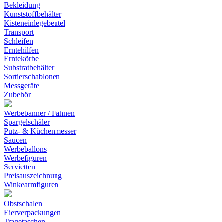
Bekleidung
Kunststoffbehälter
Kisteneinlegebeutel
Transport
Schleifen
Erntehilfen
Erntekörbe
Substratbehälter
Sortierschablonen
Messgeräte
Zubehör
Werbebanner / Fahnen
Spargelschäler
Putz- & Küchenmesser
Saucen
Werbeballons
Werbefiguren
Servietten
Preisauszeichnung
Winkearmfiguren
Obstschalen
Eierverpackungen
Tragetaschen