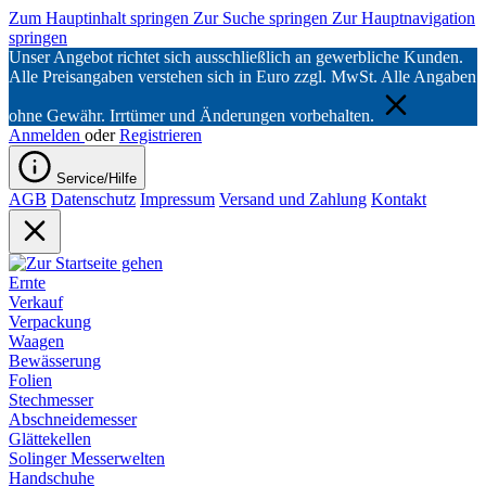
Zum Hauptinhalt springen
Zur Suche springen
Zur Hauptnavigation
springen
Unser Angebot richtet sich ausschließlich an gewerbliche Kunden.
Alle Preisangaben verstehen sich in Euro zzgl. MwSt. Alle Angaben
ohne Gewähr. Irrtümer und Änderungen vorbehalten.
Anmelden
oder
Registrieren
Service/Hilfe
AGB
Datenschutz
Impressum
Versand und Zahlung
Kontakt
Ernte
Verkauf
Verpackung
Waagen
Bewässerung
Folien
Stechmesser
Abschneidemesser
Glättekellen
Solinger Messerwelten
Handschuhe