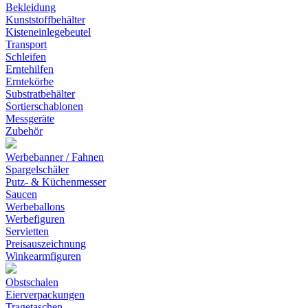
Bekleidung
Kunststoffbehälter
Kisteneinlegebeutel
Transport
Schleifen
Erntehilfen
Erntekörbe
Substratbehälter
Sortierschablonen
Messgeräte
Zubehör
Werbebanner / Fahnen
Spargelschäler
Putz- & Küchenmesser
Saucen
Werbeballons
Werbefiguren
Servietten
Preisauszeichnung
Winkearmfiguren
Obstschalen
Eierverpackungen
Tragetaschen