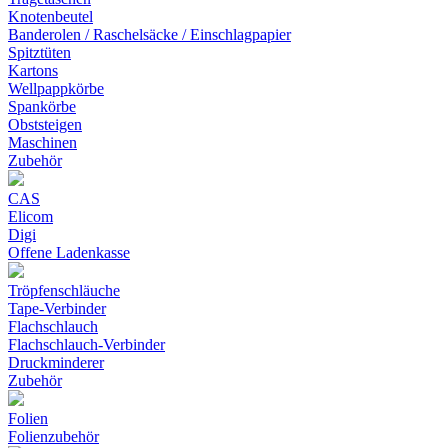
Knotenbeutel
Banderolen / Raschelsäcke / Einschlagpapier
Spitztüten
Kartons
Wellpappkörbe
Spankörbe
Obststeigen
Maschinen
Zubehör
CAS
Elicom
Digi
Offene Ladenkasse
Tröpfenschläuche
Tape-Verbinder
Flachschlauch
Flachschlauch-Verbinder
Druckminderer
Zubehör
Folien
Folienzubehör