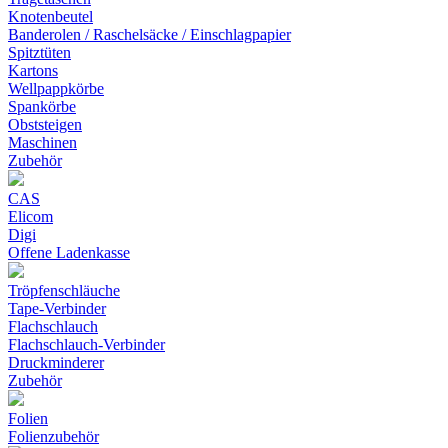
Knotenbeutel
Banderolen / Raschelsäcke / Einschlagpapier
Spitztüten
Kartons
Wellpappkörbe
Spankörbe
Obststeigen
Maschinen
Zubehör
CAS
Elicom
Digi
Offene Ladenkasse
Tröpfenschläuche
Tape-Verbinder
Flachschlauch
Flachschlauch-Verbinder
Druckminderer
Zubehör
Folien
Folienzubehör