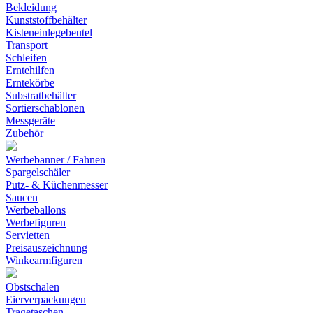
Bekleidung
Kunststoffbehälter
Kisteneinlegebeutel
Transport
Schleifen
Erntehilfen
Erntekörbe
Substratbehälter
Sortierschablonen
Messgeräte
Zubehör
Werbebanner / Fahnen
Spargelschäler
Putz- & Küchenmesser
Saucen
Werbeballons
Werbefiguren
Servietten
Preisauszeichnung
Winkearmfiguren
Obstschalen
Eierverpackungen
Tragetaschen