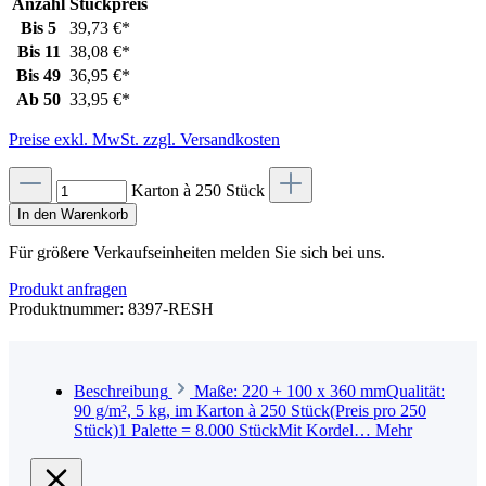
Anzahl
Stückpreis
Bis
5
39,73 €*
Bis
11
38,08 €*
Bis
49
36,95 €*
Ab
50
33,95 €*
Preise exkl. MwSt. zzgl. Versandkosten
Karton à 250 Stück
In den Warenkorb
Für größere Verkaufseinheiten melden Sie sich bei uns.
Produkt anfragen
Produktnummer:
8397-RESH
Beschreibung
Maße: 220 + 100 x 360 mmQualität:
90 g/m², 5 kg, im Karton à 250 Stück(Preis pro 250
Stück)1 Palette = 8.000 StückMit Kordel…
Mehr