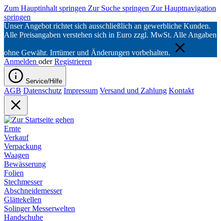
Zum Hauptinhalt springen
Zur Suche springen
Zur Hauptnavigation
springen
Unser Angebot richtet sich ausschließlich an gewerbliche Kunden.
Alle Preisangaben verstehen sich in Euro zzgl. MwSt. Alle Angaben
ohne Gewähr. Irrtümer und Änderungen vorbehalten.
Anmelden
oder
Registrieren
Service/Hilfe
AGB
Datenschutz
Impressum
Versand und Zahlung
Kontakt
Ernte
Verkauf
Verpackung
Waagen
Bewässerung
Folien
Stechmesser
Abschneidemesser
Glättekellen
Solinger Messerwelten
Handschuhe