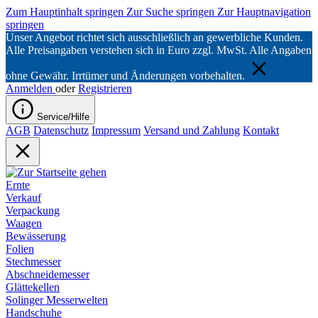
Zum Hauptinhalt springen
Zur Suche springen
Zur Hauptnavigation
springen
Unser Angebot richtet sich ausschließlich an gewerbliche Kunden.
Alle Preisangaben verstehen sich in Euro zzgl. MwSt. Alle Angaben
ohne Gewähr. Irrtümer und Änderungen vorbehalten.
Anmelden
oder
Registrieren
Service/Hilfe
AGB
Datenschutz
Impressum
Versand und Zahlung
Kontakt
Ernte
Verkauf
Verpackung
Waagen
Bewässerung
Folien
Stechmesser
Abschneidemesser
Glättekellen
Solinger Messerwelten
Handschuhe