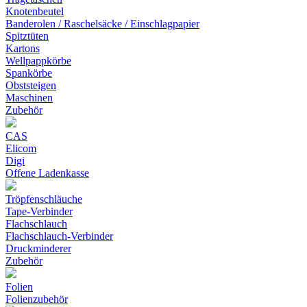
Knotenbeutel
Banderolen / Raschelsäcke / Einschlagpapier
Spitztüten
Kartons
Wellpappkörbe
Spankörbe
Obststeigen
Maschinen
Zubehör
CAS
Elicom
Digi
Offene Ladenkasse
Tröpfenschläuche
Tape-Verbinder
Flachschlauch
Flachschlauch-Verbinder
Druckminderer
Zubehör
Folien
Folienzubehör