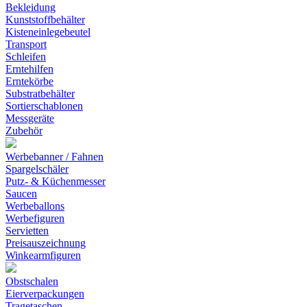
Bekleidung
Kunststoffbehälter
Kisteneinlegebeutel
Transport
Schleifen
Erntehilfen
Erntekörbe
Substratbehälter
Sortierschablonen
Messgeräte
Zubehör
Werbebanner / Fahnen
Spargelschäler
Putz- & Küchenmesser
Saucen
Werbeballons
Werbefiguren
Servietten
Preisauszeichnung
Winkearmfiguren
Obstschalen
Eierverpackungen
Tragetaschen