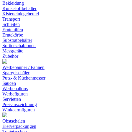
Bekleidung
Kunststoffbehälter
Kisteneinlegebeutel
Transport
Schleifen
Erntehilfen
Erntekörbe
Substratbehälter
Sortierschablonen
Messgeräte
Zubehör
Werbebanner / Fahnen
Spargelschäler
Putz- & Küchenmesser
Saucen
Werbeballons
Werbefiguren
Servietten
Preisauszeichnung
Winkearmfiguren
Obstschalen
Eierverpackungen
Tragetaschen