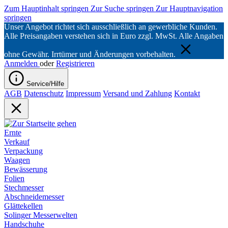
Zum Hauptinhalt springen
Zur Suche springen
Zur Hauptnavigation
springen
Unser Angebot richtet sich ausschließlich an gewerbliche Kunden.
Alle Preisangaben verstehen sich in Euro zzgl. MwSt. Alle Angaben
ohne Gewähr. Irrtümer und Änderungen vorbehalten.
Anmelden
oder
Registrieren
Service/Hilfe
AGB
Datenschutz
Impressum
Versand und Zahlung
Kontakt
Ernte
Verkauf
Verpackung
Waagen
Bewässerung
Folien
Stechmesser
Abschneidemesser
Glättekellen
Solinger Messerwelten
Handschuhe