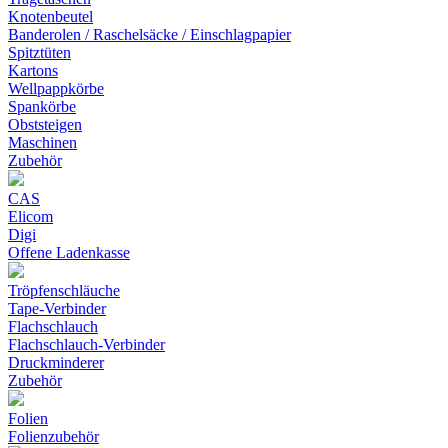
Knotenbeutel
Banderolen / Raschelsäcke / Einschlagpapier
Spitztüten
Kartons
Wellpappkörbe
Spankörbe
Obststeigen
Maschinen
Zubehör
CAS
Elicom
Digi
Offene Ladenkasse
Tröpfenschläuche
Tape-Verbinder
Flachschlauch
Flachschlauch-Verbinder
Druckminderer
Zubehör
Folien
Folienzubehör