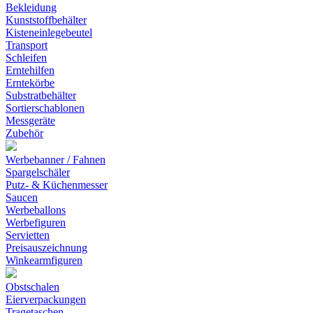
Bekleidung
Kunststoffbehälter
Kisteneinlegebeutel
Transport
Schleifen
Erntehilfen
Erntekörbe
Substratbehälter
Sortierschablonen
Messgeräte
Zubehör
Werbebanner / Fahnen
Spargelschäler
Putz- & Küchenmesser
Saucen
Werbeballons
Werbefiguren
Servietten
Preisauszeichnung
Winkearmfiguren
Obstschalen
Eierverpackungen
Tragetaschen