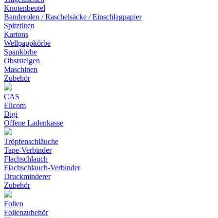
Knotenbeutel
Banderolen / Raschelsäcke / Einschlagpapier
Spitztüten
Kartons
Wellpappkörbe
Spankörbe
Obststeigen
Maschinen
Zubehör
CAS
Elicom
Digi
Offene Ladenkasse
Tröpfenschläuche
Tape-Verbinder
Flachschlauch
Flachschlauch-Verbinder
Druckminderer
Zubehör
Folien
Folienzubehör