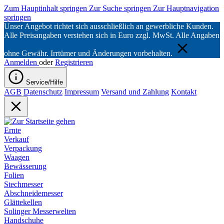
Zum Hauptinhalt springen
Zur Suche springen
Zur Hauptnavigation
springen
Unser Angebot richtet sich ausschließlich an gewerbliche Kunden.
Alle Preisangaben verstehen sich in Euro zzgl. MwSt. Alle Angaben
ohne Gewähr. Irrtümer und Änderungen vorbehalten.
Anmelden
oder
Registrieren
Service/Hilfe
AGB
Datenschutz
Impressum
Versand und Zahlung
Kontakt
Ernte
Verkauf
Verpackung
Waagen
Bewässerung
Folien
Stechmesser
Abschneidemesser
Glättekellen
Solinger Messerwelten
Handschuhe