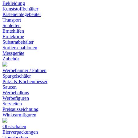
Bekleidung
Kunststoffbehälter
Kisteneinlegebeutel
Transport
Schleifen
Erntehilfen
Erntekörbe
Substratbehälter
Sortierschablonen
Messgeräte
Zubehör
Werbebanner / Fahnen
Spargelschäler
Putz- & Küchenmesser
Saucen
Werbeballons
Werbefiguren
Servietten
Preisauszeichnung
Winkearmfiguren
Obstschalen
Eierverpackungen
Tragetaschen