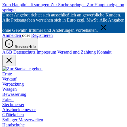
Zum Hauptinhalt springen
Zur Suche springen
Zur Hauptnavigation
springen
Unser Angebot richtet sich ausschließlich an gewerbliche Kunden.
Alle Preisangaben verstehen sich in Euro zzgl. MwSt. Alle Angaben
ohne Gewähr. Irrtümer und Änderungen vorbehalten.
Anmelden
oder
Registrieren
Service/Hilfe
AGB
Datenschutz
Impressum
Versand und Zahlung
Kontakt
Ernte
Verkauf
Verpackung
Waagen
Bewässerung
Folien
Stechmesser
Abschneidemesser
Glättekellen
Solinger Messerwelten
Handschuhe