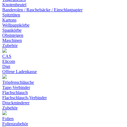
Knotenbeutel
Banderolen / Raschelsäcke / Einschlagpapier
Spitztüten
Kartons
Wellpappkörbe
Spankörbe
Obststeigen
Maschinen
Zubehör
CAS
Elicom
Digi
Offene Ladenkasse
Tröpfenschläuche
Tape-Verbinder
Flachschlauch
Flachschlauch-Verbinder
Druckminderer
Zubehör
Folien
Folienzubehör