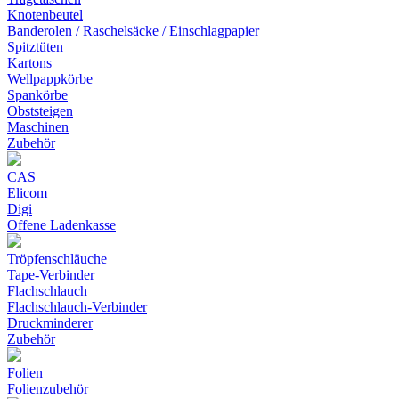
Knotenbeutel
Banderolen / Raschelsäcke / Einschlagpapier
Spitztüten
Kartons
Wellpappkörbe
Spankörbe
Obststeigen
Maschinen
Zubehör
CAS
Elicom
Digi
Offene Ladenkasse
Tröpfenschläuche
Tape-Verbinder
Flachschlauch
Flachschlauch-Verbinder
Druckminderer
Zubehör
Folien
Folienzubehör