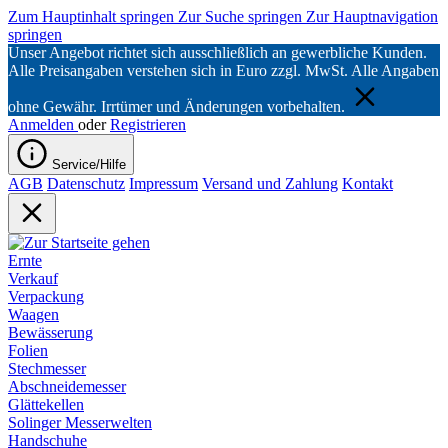
Zum Hauptinhalt springen
Zur Suche springen
Zur Hauptnavigation
springen
Unser Angebot richtet sich ausschließlich an gewerbliche Kunden.
Alle Preisangaben verstehen sich in Euro zzgl. MwSt. Alle Angaben
ohne Gewähr. Irrtümer und Änderungen vorbehalten.
Anmelden
oder
Registrieren
Service/Hilfe
AGB
Datenschutz
Impressum
Versand und Zahlung
Kontakt
Ernte
Verkauf
Verpackung
Waagen
Bewässerung
Folien
Stechmesser
Abschneidemesser
Glättekellen
Solinger Messerwelten
Handschuhe