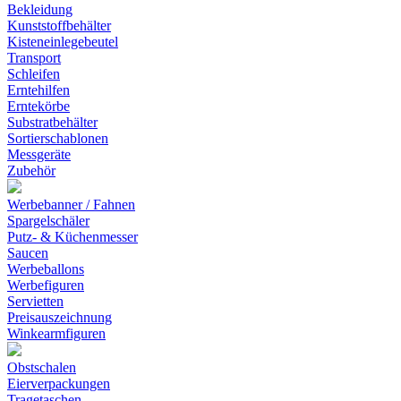
Bekleidung
Kunststoffbehälter
Kisteneinlegebeutel
Transport
Schleifen
Erntehilfen
Erntekörbe
Substratbehälter
Sortierschablonen
Messgeräte
Zubehör
Werbebanner / Fahnen
Spargelschäler
Putz- & Küchenmesser
Saucen
Werbeballons
Werbefiguren
Servietten
Preisauszeichnung
Winkearmfiguren
Obstschalen
Eierverpackungen
Tragetaschen