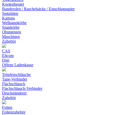
Knotenbeutel
Banderolen / Raschelsäcke / Einschlagpapier
Spitztüten
Kartons
Wellpappkörbe
Spankörbe
Obststeigen
Maschinen
Zubehör
CAS
Elicom
Digi
Offene Ladenkasse
Tröpfenschläuche
Tape-Verbinder
Flachschlauch
Flachschlauch-Verbinder
Druckminderer
Zubehör
Folien
Folienzubehör