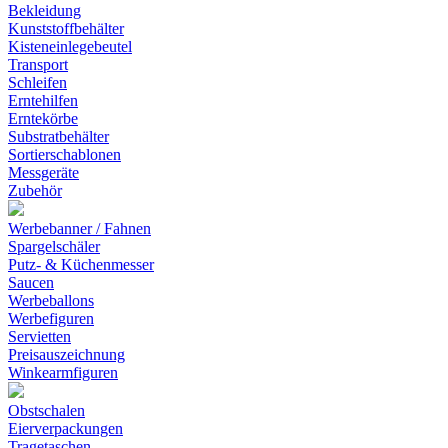
Bekleidung
Kunststoffbehälter
Kisteneinlegebeutel
Transport
Schleifen
Erntehilfen
Erntekörbe
Substratbehälter
Sortierschablonen
Messgeräte
Zubehör
Werbebanner / Fahnen
Spargelschäler
Putz- & Küchenmesser
Saucen
Werbeballons
Werbefiguren
Servietten
Preisauszeichnung
Winkearmfiguren
Obstschalen
Eierverpackungen
Tragetaschen