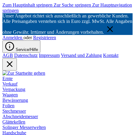
Zum Hauptinhalt springen
Zur Suche springen
Zur Hauptnavigation
springen
Unser Angebot richtet sich ausschließlich an gewerbliche Kunden.
Alle Preisangaben verstehen sich in Euro zzgl. MwSt. Alle Angaben
ohne Gewähr. Irrtümer und Änderungen vorbehalten.
Anmelden
oder
Registrieren
Service/Hilfe
AGB
Datenschutz
Impressum
Versand und Zahlung
Kontakt
Ernte
Verkauf
Verpackung
Waagen
Bewässerung
Folien
Stechmesser
Abschneidemesser
Glättekellen
Solinger Messerwelten
Handschuhe