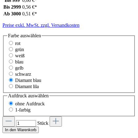
Bis
999
0,66 €*
Bis
2999
0,56 €*
Ab
3000
0,51 €*
Preise exkl. MwSt. zzgl. Versandkosten
Farbe
auswählen
rot
grün
weiß
blau
gelb
schwarz
Diamant blau
Diamant lila
Aufdruck
auswählen
ohne Aufdruck
1-farbig
Stück
In den Warenkorb