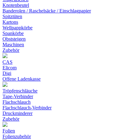
Knotenbeutel
Banderolen / Raschelsäcke / Einschlagpapier
Spitztüten
Kartons
Wellpappkörbe
Spankörbe
Obststeigen
Maschinen
Zubehör
CAS
Elicom
Digi
Offene Ladenkasse
Tröpfenschläuche
Tape-Verbinder
Flachschlauch
Flachschlauch-Verbinder
Druckminderer
Zubehör
Folien
Folienzubehör