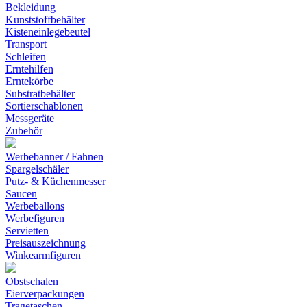
Bekleidung
Kunststoffbehälter
Kisteneinlegebeutel
Transport
Schleifen
Erntehilfen
Erntekörbe
Substratbehälter
Sortierschablonen
Messgeräte
Zubehör
Werbebanner / Fahnen
Spargelschäler
Putz- & Küchenmesser
Saucen
Werbeballons
Werbefiguren
Servietten
Preisauszeichnung
Winkearmfiguren
Obstschalen
Eierverpackungen
Tragetaschen