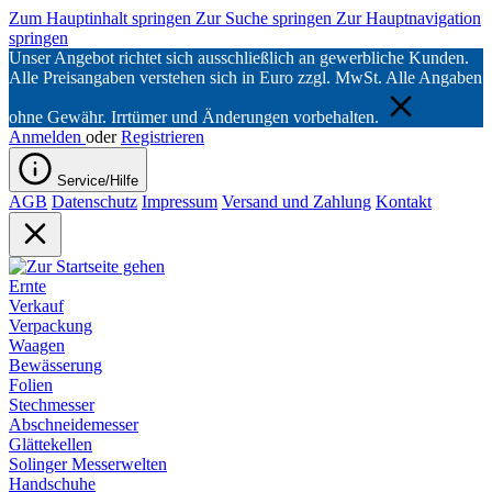
Zum Hauptinhalt springen
Zur Suche springen
Zur Hauptnavigation
springen
Unser Angebot richtet sich ausschließlich an gewerbliche Kunden.
Alle Preisangaben verstehen sich in Euro zzgl. MwSt. Alle Angaben
ohne Gewähr. Irrtümer und Änderungen vorbehalten.
Anmelden
oder
Registrieren
Service/Hilfe
AGB
Datenschutz
Impressum
Versand und Zahlung
Kontakt
Ernte
Verkauf
Verpackung
Waagen
Bewässerung
Folien
Stechmesser
Abschneidemesser
Glättekellen
Solinger Messerwelten
Handschuhe