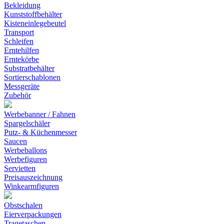
Bekleidung
Kunststoffbehälter
Kisteneinlegebeutel
Transport
Schleifen
Erntehilfen
Erntekörbe
Substratbehälter
Sortierschablonen
Messgeräte
Zubehör
Werbebanner / Fahnen
Spargelschäler
Putz- & Küchenmesser
Saucen
Werbeballons
Werbefiguren
Servietten
Preisauszeichnung
Winkearmfiguren
Obstschalen
Eierverpackungen
Tragetaschen