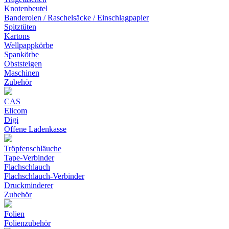
Knotenbeutel
Banderolen / Raschelsäcke / Einschlagpapier
Spitztüten
Kartons
Wellpappkörbe
Spankörbe
Obststeigen
Maschinen
Zubehör
CAS
Elicom
Digi
Offene Ladenkasse
Tröpfenschläuche
Tape-Verbinder
Flachschlauch
Flachschlauch-Verbinder
Druckminderer
Zubehör
Folien
Folienzubehör