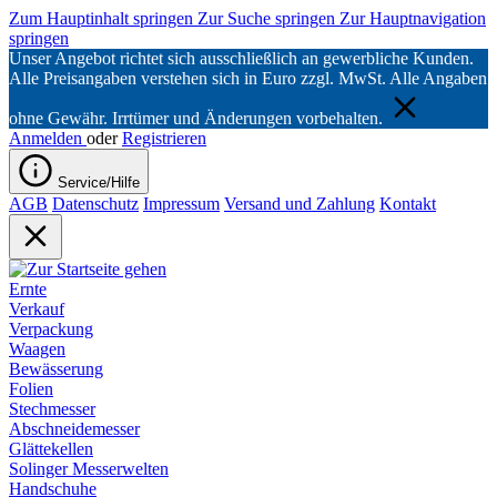
Zum Hauptinhalt springen
Zur Suche springen
Zur Hauptnavigation
springen
Unser Angebot richtet sich ausschließlich an gewerbliche Kunden.
Alle Preisangaben verstehen sich in Euro zzgl. MwSt. Alle Angaben
ohne Gewähr. Irrtümer und Änderungen vorbehalten.
Anmelden
oder
Registrieren
Service/Hilfe
AGB
Datenschutz
Impressum
Versand und Zahlung
Kontakt
Ernte
Verkauf
Verpackung
Waagen
Bewässerung
Folien
Stechmesser
Abschneidemesser
Glättekellen
Solinger Messerwelten
Handschuhe