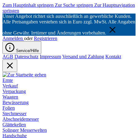
Zum Hauptinhalt springen
Zur Suche springen
Zur Hauptnavigation
springen
Unser Angebot richtet sich ausschließlich an gewerbliche Kunden.
Alle Preisangaben verstehen sich in Euro zzgl. MwSt. Alle Angaben
ohne Gewähr. Irrtümer und Änderungen vorbehalten.
Anmelden
oder
Registrieren
Service/Hilfe
AGB
Datenschutz
Impressum
Versand und Zahlung
Kontakt
Ernte
Verkauf
Verpackung
Waagen
Bewässerung
Folien
Stechmesser
Abschneidemesser
Glättekellen
Solinger Messerwelten
Handschuhe