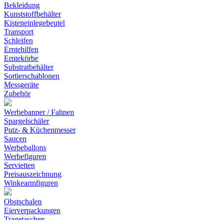
Bekleidung
Kunststoffbehälter
Kisteneinlegebeutel
Transport
Schleifen
Erntehilfen
Erntekörbe
Substratbehälter
Sortierschablonen
Messgeräte
Zubehör
Werbebanner / Fahnen
Spargelschäler
Putz- & Küchenmesser
Saucen
Werbeballons
Werbefiguren
Servietten
Preisauszeichnung
Winkearmfiguren
Obstschalen
Eierverpackungen
Tragetaschen