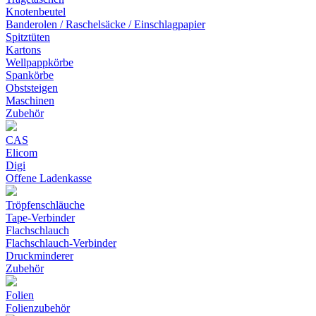
Knotenbeutel
Banderolen / Raschelsäcke / Einschlagpapier
Spitztüten
Kartons
Wellpappkörbe
Spankörbe
Obststeigen
Maschinen
Zubehör
CAS
Elicom
Digi
Offene Ladenkasse
Tröpfenschläuche
Tape-Verbinder
Flachschlauch
Flachschlauch-Verbinder
Druckminderer
Zubehör
Folien
Folienzubehör