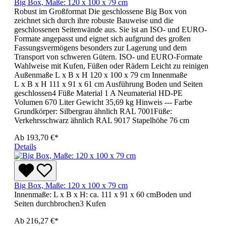
Big Box, Maße: 120 x 100 x 79 cm
Robust im Großformat Die geschlossene Big Box von
zeichnet sich durch ihre robuste Bauweise und die
geschlossenen Seitenwände aus. Sie ist an ISO- und EURO-
Formate angepasst und eignet sich aufgrund des großen
Fassungsvermögens besonders zur Lagerung und dem
Transport von schweren Gütern. ISO- und EURO-Formate
Wahlweise mit Kufen, Füßen oder Rädern Leicht zu reinigen
Außenmaße L x B x H 120 x 100 x 79 cm Innenmaße
L x B x H 111 x 91 x 61 cm Ausführung Boden und Seiten
geschlossen4 Füße Material 1 A Neumaterial HD-PE
Volumen 670 Liter Gewicht 35,69 kg Hinweis --- Farbe
Grundkörper: Silbergrau ähnlich RAL 7001Füße:
Verkehrsschwarz ähnlich RAL 9017 Stapelhöhe 76 cm
Ab
193,70 €*
Details
Big Box, Maße: 120 x 100 x 79 cm
Innenmaße: L x B x H: ca. 111 x 91 x 60 cmBoden und
Seiten durchbrochen3 Kufen
Ab
216,27 €*