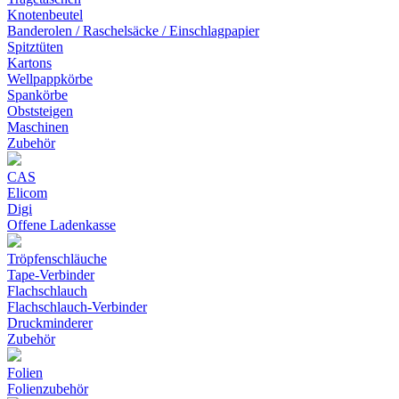
Knotenbeutel
Banderolen / Raschelsäcke / Einschlagpapier
Spitztüten
Kartons
Wellpappkörbe
Spankörbe
Obststeigen
Maschinen
Zubehör
CAS
Elicom
Digi
Offene Ladenkasse
Tröpfenschläuche
Tape-Verbinder
Flachschlauch
Flachschlauch-Verbinder
Druckminderer
Zubehör
Folien
Folienzubehör