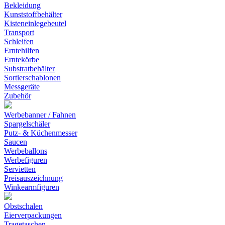
Bekleidung
Kunststoffbehälter
Kisteneinlegebeutel
Transport
Schleifen
Erntehilfen
Erntekörbe
Substratbehälter
Sortierschablonen
Messgeräte
Zubehör
Werbebanner / Fahnen
Spargelschäler
Putz- & Küchenmesser
Saucen
Werbeballons
Werbefiguren
Servietten
Preisauszeichnung
Winkearmfiguren
Obstschalen
Eierverpackungen
Tragetaschen