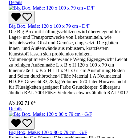
Details
Big Box, Maße: 120 x 100 x 79 cm - D/F
Die Big Box mit Lüftungsschlitzen wird überwiegend für
Lager- und Transportzwecke von Lebensmitteln, wie
beispielsweise Obst und Gemüse, eingesetzt. Die glatten
Innen- und Außenwände aus robustem, kratzfestem
Kunststoff lassen sich problemlos reinigen.
Volumenoptimierte Seitenwände Wenig Eigengewicht Leicht
zu reinigen Außenmaße L x B x H 120 x 100 x 79 cm
Innenmaße L x B x H 111 x 91 x 61 cm Ausführung Boden
und Seiten durchbrochen4 Füße Material 1 A Neumaterial
HD-PE Gewicht 33,78 kg Volumen 670 Liter Hinweis nicht
für Flüssigkeiten geeignet Farbe Grundkörper: Silbergrau
ähnlich RAL 7001Füße: Verkehrsschwarz ähnlich RAL 9017
Ab
192,71 €*
Details
Big Box, Maße: 120 x 80 x 79 cm - G/F
Robust im Großformat Die geschlossene Big Box von