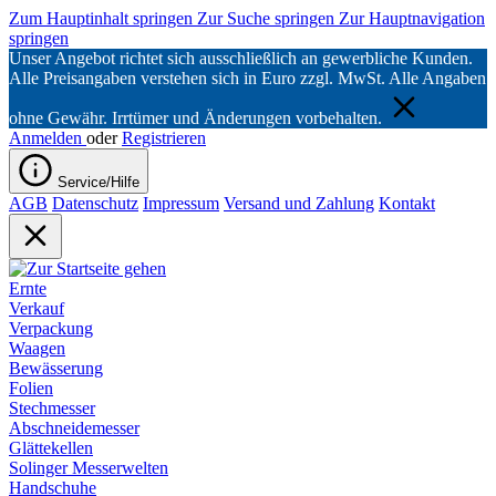
Zum Hauptinhalt springen
Zur Suche springen
Zur Hauptnavigation
springen
Unser Angebot richtet sich ausschließlich an gewerbliche Kunden.
Alle Preisangaben verstehen sich in Euro zzgl. MwSt. Alle Angaben
ohne Gewähr. Irrtümer und Änderungen vorbehalten.
Anmelden
oder
Registrieren
Service/Hilfe
AGB
Datenschutz
Impressum
Versand und Zahlung
Kontakt
Ernte
Verkauf
Verpackung
Waagen
Bewässerung
Folien
Stechmesser
Abschneidemesser
Glättekellen
Solinger Messerwelten
Handschuhe