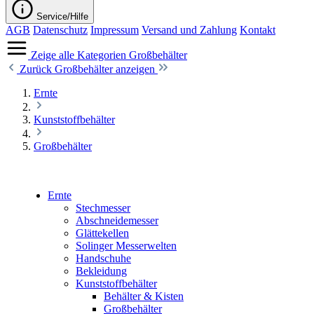
Service/Hilfe
AGB
Datenschutz
Impressum
Versand und Zahlung
Kontakt
Zeige alle Kategorien
Großbehälter
Zurück
Großbehälter anzeigen
Ernte
Kunststoffbehälter
Großbehälter
Ernte
Stechmesser
Abschneidemesser
Glättekellen
Solinger Messerwelten
Handschuhe
Bekleidung
Kunststoffbehälter
Behälter & Kisten
Großbehälter