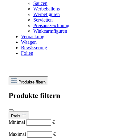
Saucen
Werbeballons
Werbefiguren
Servietten
Preisauszeichnung
Winkearmfiguren
Verpackung
Waagen
Bewässerung
Folien
Produkte filtern
Produkte filtern
Preis
Minimal
€
–
Maximal
€