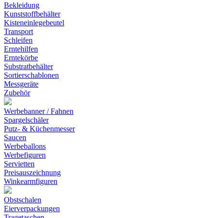
Bekleidung
Kunststoffbehälter
Kisteneinlegebeutel
Transport
Schleifen
Erntehilfen
Erntekörbe
Substratbehälter
Sortierschablonen
Messgeräte
Zubehör
Werbebanner / Fahnen
Spargelschäler
Putz- & Küchenmesser
Saucen
Werbeballons
Werbefiguren
Servietten
Preisauszeichnung
Winkearmfiguren
Obstschalen
Eierverpackungen
Tragetaschen