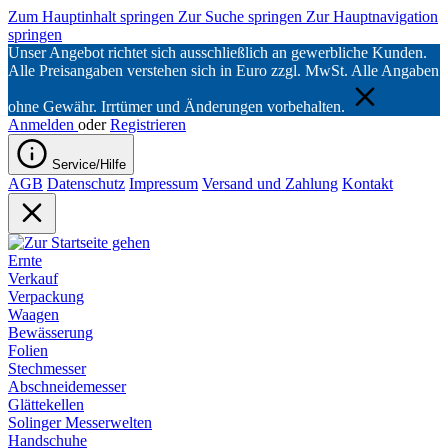
Zum Hauptinhalt springen
Zur Suche springen
Zur Hauptnavigation
springen
Unser Angebot richtet sich ausschließlich an gewerbliche Kunden.
Alle Preisangaben verstehen sich in Euro zzgl. MwSt. Alle Angaben
ohne Gewähr. Irrtümer und Änderungen vorbehalten.
Anmelden
oder
Registrieren
Service/Hilfe
AGB
Datenschutz
Impressum
Versand und Zahlung
Kontakt
Ernte
Verkauf
Verpackung
Waagen
Bewässerung
Folien
Stechmesser
Abschneidemesser
Glättekellen
Solinger Messerwelten
Handschuhe