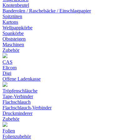
Knotenbeutel
Banderolen / Raschelsäcke / Einschlagpapier
Spitztüten
Kartons
Wellpappkörbe
Spankörbe
Obststeigen
Maschinen
Zubehör
CAS
Elicom
Digi
Offene Ladenkasse
Tröpfenschläuche
Tape-Verbinder
Flachschlauch
Flachschlauch-Verbinder
Druckminderer
Zubehör
Folien
Folienzubehör